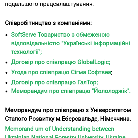
подальшого працевлаштування.
Співробітництво з компаніями:
SoftServe Товариство з обмеженою
відповідальністю "Українські інформаційні
технології";
Договір про співпрацю GlobalLogic;
Угода про співпрацю Ciгма Софтвеа
;
Договір про співпрацю ГалТор;
Меморандум про співпрацю "Йололоджік".
Меморандум про співпрацю з Університетом
Сталого Розвитку м.Еберсвальде, Німеччина.
Memorand um of Understanding between
Ukrainian National Forestry University, Ukraine