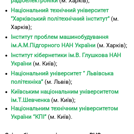
радіоелектроніки
(м. Харків);
Нацiональний технiчний унiверситет
"Харкiвський полiтехнiчний iнститут"
(м.
Харків);
Інститут проблем машинобудування
ім.А.М.Підгорного НАН України
(м. Харків);
Інститут кібернетики ім.В. Глушкова НАН
України
(м. Київ);
Національний університет “ Львівська
політехніка”
(м. Львів);
Київським національним університетом
ім.Т.Шевченка
(м. Київ);
Національним технічним університетом
України “КПІ”
(м. Київ).